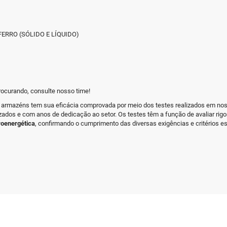
FERRO (SÓLIDO E LÍQUIDO)
rocurando, consulte nosso time!
s armazéns tem sua eficácia comprovada por meio dos testes realizados em no
izados e com anos de dedicação ao setor. Os testes têm a função de avaliar ri
roenergética
, confirmando o cumprimento das diversas exigências e critérios es