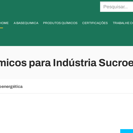
HOME
A BASEQUIMICA
PRODUTOS QUÍMICOS
CERTIFICAÇÕES
TRABALHE 
icos para Indústria Sucro
oenergética