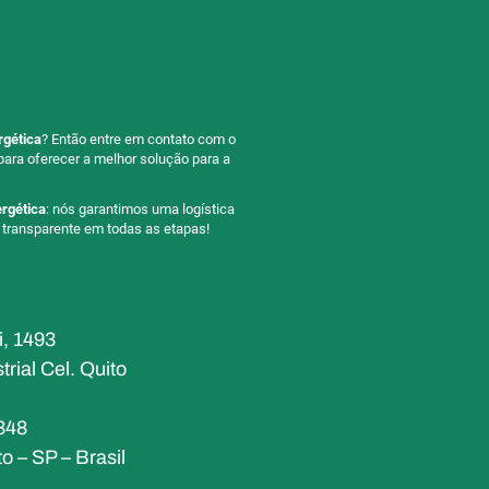
rgética
? Então entre em contato com o
para oferecer a melhor solução para a
rgética
: nós garantimos uma logística
 transparente em todas as etapas!
, 1493
rial Cel. Quito
348
o – SP – Brasil