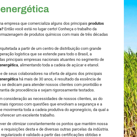
energética
ma empresa que comercializa alguns dos principais
produtos
a?
Então você está no lugar certo! Conheça o trabalho da
 armazenagem de produtos químicos com mais de três décadas
uitetada a partir de um centro de distribuição com grande
ação logística que se estende para todo o Brasil, a
as principais empresas nacionais atuantes no segmento de
energética
, alimentando toda a cadeia de açúcar e etanol.
de seus colaboradores na oferta de alguns dos principais
energética
há mais de 30 anos, é resultado da essência de
s se dedicam para atender nossos clientes com prontidão e
rantia de procedência e sejam rigorosamente testados.
m consideração as necessidades de nossos clientes, as do
 mais rigoroso com questões que envolvam a segurança e a
 movimenta toda a cadeia produtiva do agronegócio, da qual a
ferecer um excelente trabalho.
dever de otimizar constantemente os pontos que mantém nossa
requisições desta e de diversas outras parcelas da indústria.
ularizado é validado a partir das certificações obtidas e