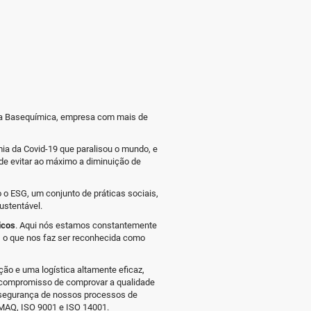
 a Basequímica, empresa com mais de
ia da Covid-19 que paralisou o mundo, e
e evitar ao máximo a diminuição de
 o ESG, um conjunto de práticas sociais,
ustentável.
icos
. Aqui nós estamos constantemente
, o que nos faz ser reconhecida como
ição e uma logística altamente eficaz,
so compromisso de comprovar a qualidade
 e segurança de nossos processos de
MAQ, ISO 9001 e ISO 14001.