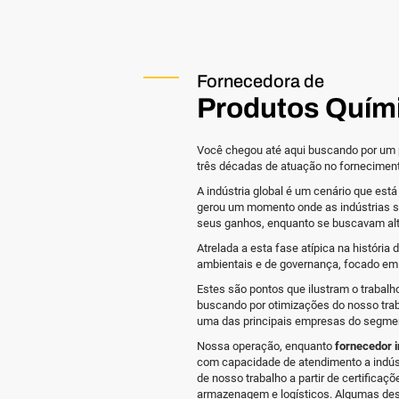
Fornecedora de
Produtos Quím
Você chegou até aqui buscando por um 
três décadas de atuação no fornecimento
A indústria global é um cenário que es
gerou um momento onde as indústrias se
seus ganhos, enquanto se buscavam alte
Atrelada a esta fase atípica na históri
ambientais e de governança, focado em
Estes são pontos que ilustram o trab
buscando por otimizações do nosso trab
uma das principais empresas do segme
Nossa operação, enquanto
fornecedor i
com capacidade de atendimento a indústr
de nosso trabalho a partir de certifica
armazenagem e logísticos. Algumas des