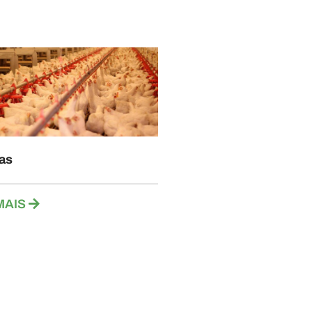
as
MAIS