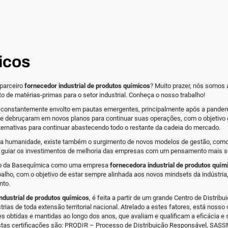
icos
parceiro
fornecedor industrial de produtos químicos
? Muito prazer, nós somos
 de matérias-primas para o setor industrial. Conheça o nosso trabalho!
tá constantemente envolto em pautas emergentes, principalmente após a pandem
 debruçaram em novos planos para continuar suas operações, com o objetivo d
rnativas para continuar abastecendo todo o restante da cadeia do mercado.
a da humanidade, existe também o surgimento de novos modelos de gestão, como
 guiar os investimentos de melhoria das empresas com um pensamento mais s
alho da Basequímica como uma empresa
fornecedora industrial de produtos quím
alho, com o objetivo de estar sempre alinhada aos novos mindsets da indústria
nto.
ndustrial de produtos químicos
, é feita a partir de um grande Centro de Distribu
ias de toda extensão territorial nacional. Atrelado a estes fatores, está nos
ções obtidas e mantidas ao longo dos anos, que avaliam e qualificam a eficácia
tas certificações são: PRODIR – Processo de Distribuição Responsável, SASS