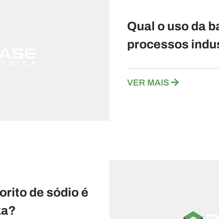
Qual o uso da b
processos indus
VER MAIS
orito de sódio é
za?