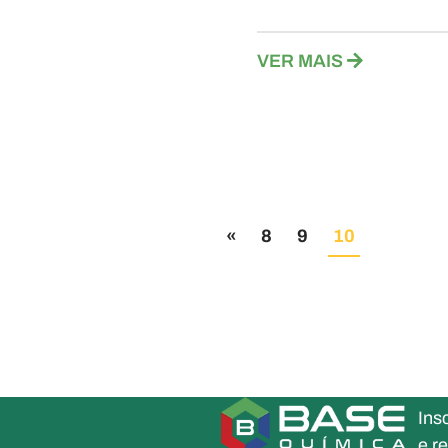
VER MAIS
«
8
9
10
Ins
e r