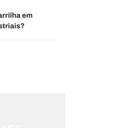
arrilha em
triais?