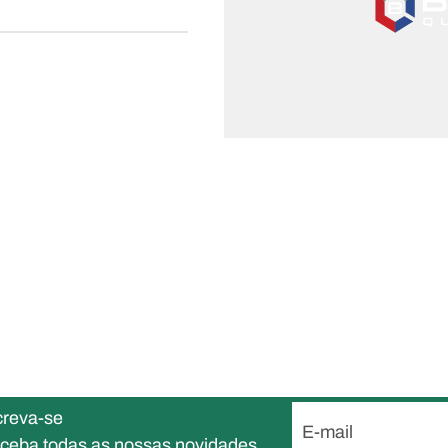
creva-se
E-mail
eceba todas as nossas novidades.